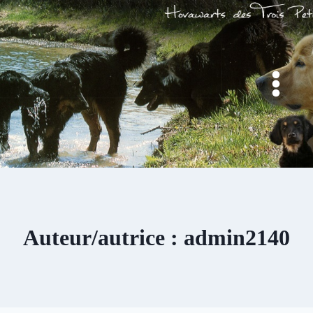
Aller
au
contenu
Auteur/autrice : admin2140