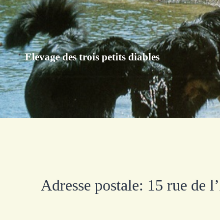
Aller
au
contenu
Elevage des trois petits diables
Adresse postale: 15 rue de